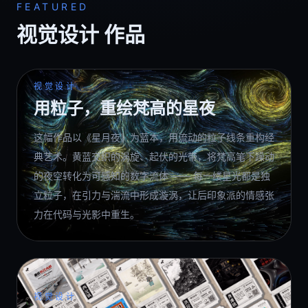
FEATURED
视觉设计 作品
视觉设计
用粒子，重绘梵高的星夜
这幅作品以《星月夜》为蓝本，用流动的粒子线条重构经
典艺术。黄蓝交织的涡旋、起伏的光带，将梵高笔下躁动
的夜空转化为可感知的数字流体 —— 每一缕星光都是独
立粒子，在引力与湍流中形成漩涡，让后印象派的情感张
力在代码与光影中重生。
视觉设计