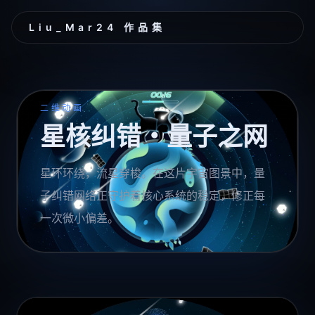
Liu_Mar24 作品集
二维动画
星核纠错・量子之网
星环环绕，流星穿梭。在这片宇宙图景中，量
子纠错网络正守护着核心系统的稳定，修正每
一次微小偏差。